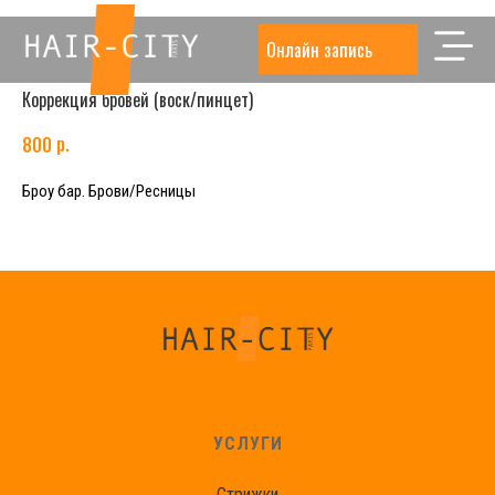
Онлайн запись
Коррекция бровей (воск/пинцет)
р.
800
Броу бар. Брови/Ресницы
УСЛУГИ
Стрижки